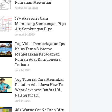
Rumahan Mewarnai
September 28, 2020
17+ Aksesoris Cara
Memasang Sambungan Pipa
Air, Sambungan Pipa
Januari 14, 2020
Top Video Pembelajaran Ips
Kelas Tema Subtema
Menjelaskan Keragaman
Rumah Adat Di Indonesia,
Terbaru!
Juni 14, 2021
Top Tutorial Cara Memakai
Pakaian Adat Jawa How To
Wear Javanese Outfits Hd ,
Paling Dicari!
Juni 14, 2021
48+ Warna Cat No Drop Biru