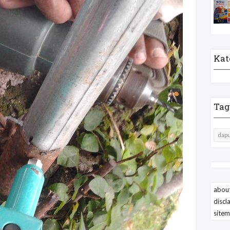
Kat
Tag
dapu
about
discl
site