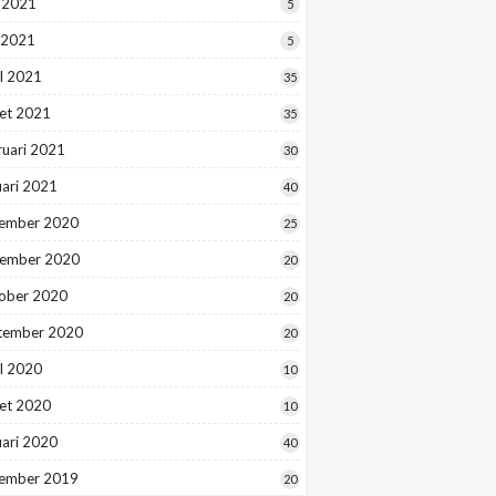
i 2021
5
 2021
5
l 2021
35
et 2021
35
ruari 2021
30
uari 2021
40
ember 2020
25
ember 2020
20
ober 2020
20
tember 2020
20
l 2020
10
et 2020
10
uari 2020
40
ember 2019
20