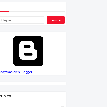
i
rdayakan oleh Blogger
hives