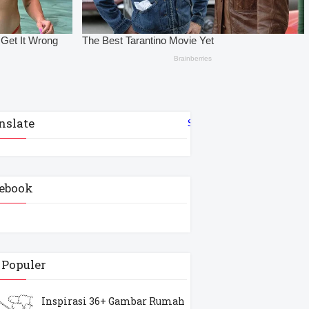
nslate
Select Language
▼
ebook
 Populer
Inspirasi 36+ Gambar Rumah