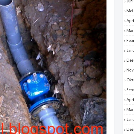
Jun
Mei
Apri
Mar
Feb
Jan
Des
Nov
Okt
Sep
Apri
Mar
Jan
Des