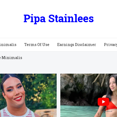
Pipa Stainlees
inimalis
Terms Of Use
Earnings Disclaimer
Privac
e Minimalis