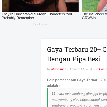
Gaya Terbaru 20+ 
Dengan Pipa Besi
by
ataprumah
Januari 11, 2020
0 Comm
Poin pembahasan Gaya Terbaru 20+
adalah :
cara menyambung pipa ppr ke pip
menyambung pipa hdpe manual, car
sambungan pipa pvc, cara menyambu