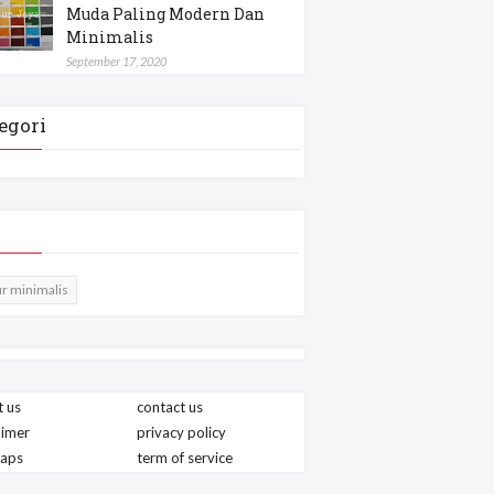
Muda Paling Modern Dan
Minimalis
September 17, 2020
egori
r minimalis
 us
contact us
aimer
privacy policy
maps
term of service