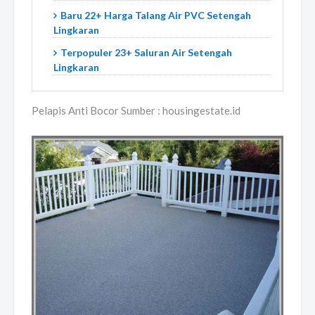
Baru 22+ Harga Talang Air PVC Setengah
Lingkaran
Terpopuler 23+ Saluran Air Setengah
Lingkaran
Pelapis Anti Bocor Sumber : housingestate.id