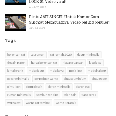
LOCK 01, Video viral!
April 02, 2021
Pintu JATI SINGEL Untuk Kamar Cara
Singkat Membuatnya, Video paling populer!
Juni 14, 2021
Tags
borongan cat
cat rumah
cat rumah 2020
dapur minimalis
desain plafon
harga borongan cat
hiasan ruangan
lagu jawa
lantai granit
meja dapur
meja kayu
meja lipat
model talang
pagar minimalis
perpaduan warna
pintu aluminium
pintu geser
pintu lipat
pintu plastik
plafon minimalis
plafon pvc
rumah minimalis
sambungan pipa
talang air
tiang teras
warna cat
warna cat tembok
warna keramik