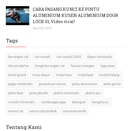
CARA PASANG KUNCI KE PINTU
ALUMINIUM KUSEN ALUMINIUM DOOR
LOCK 01, Video viral!
April 02, 2021
Tags
borongan cat
cat rumah
cat rumah 2020
dapur minimalis
desain plafon
harga borongan cat
hiasan ruangan
lagu jawa
lantai granit
meja dapur
meja kayu
meja lipat
model talang
pagar minimalis
perpaduan warna
pintu aluminium
pintu geser
pintu lipat
pintu plastik
plafon minimalis
plafon pvc
rumah minimalis
sambungan pipa
talang air
tiang teras
warna cat
warna cat tembok
warna keramik
Tentang Kami