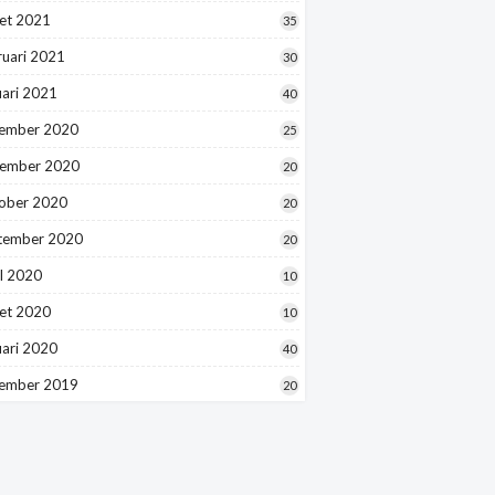
et 2021
35
ruari 2021
30
uari 2021
40
ember 2020
25
ember 2020
20
ober 2020
20
tember 2020
20
l 2020
10
et 2020
10
uari 2020
40
ember 2019
20