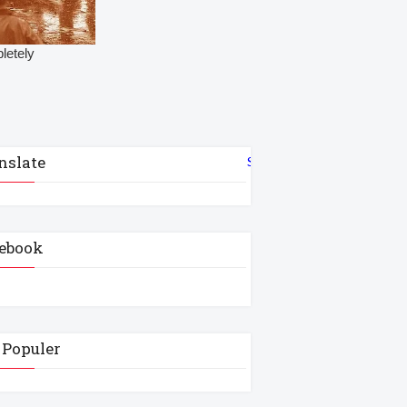
nslate
Select Language
▼
ebook
 Populer