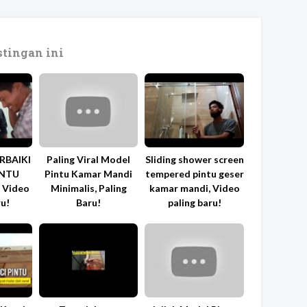
tingan ini
RBAIKI
Paling Viral Model
Sliding shower screen
INTU
Pintu Kamar Mandi
tempered pintu geser
 Video
Minimalis, Paling
kamar mandi, Video
ru!
Baru!
paling baru!