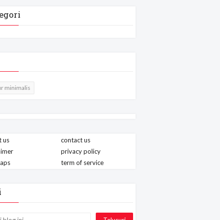
egori
r minimalis
 us
contact us
aimer
privacy policy
maps
term of service
i