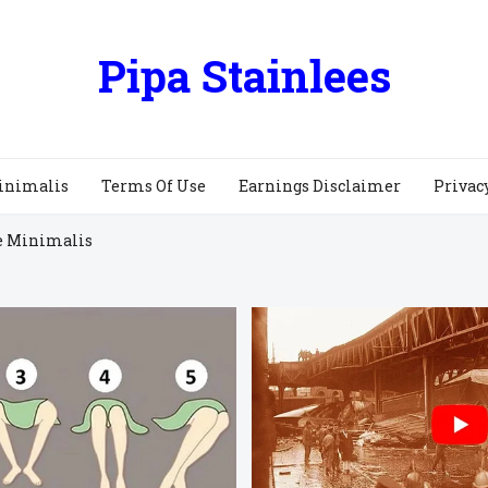
Pipa Stainlees
inimalis
Terms Of Use
Earnings Disclaimer
Privac
e Minimalis