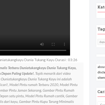
Kat
Tag
dapu
duniatukangkayu Dunia Tukang Kayu Durasi : 03:26
about
malis Terbaru Duniatukangkayu Dunia Tukang Kayu,
discl
 Depan Paling Update!.
Topik menarik dari video
site
u Duniatukangkayu Dunia Tukang Kayu ini adalah
cari!, Model Pintu rumah Terbaru 2020, Model Pintu
Gambar Pintu Jaman Sekarang, Gambar Pintu Rumah
Car
epan satu pintu, Model Pintu Rumah cantik, Gambar
lis dari kayu, Gambar Pintu Kupu Tarung Minimalis