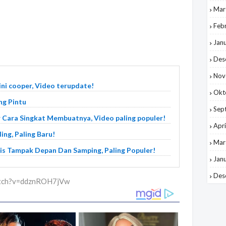
Mar
Feb
Jan
Des
Nov
ni cooper, Video terupdate!
Okt
g Pintu
Sep
 Cara Singkat Membuatnya, Video paling populer!
Apri
ing, Paling Baru!
Mar
s Tampak Depan Dan Samping, Paling Populer!
Jan
Des
watch?v=ddznROH7jVw