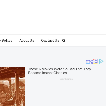
y Policy
About Us
Contact Us