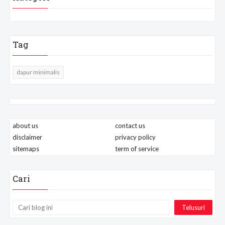
Tag
dapur minimalis
about us
contact us
disclaimer
privacy policy
sitemaps
term of service
Cari