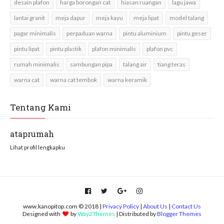
desain plafon
harga borongan cat
hiasan ruangan
lagu jawa
lantai granit
meja dapur
meja kayu
meja lipat
model talang
pagar minimalis
perpaduan warna
pintu aluminium
pintu geser
pintu lipat
pintu plastik
plafon minimalis
plafon pvc
rumah minimalis
sambungan pipa
talang air
tiang teras
warna cat
warna cat tembok
warna keramik
Tentang Kami
ataprumah
Lihat profil lengkapku
www.kanopitop.com © 2018 |
Privacy Policy
|
About Us
|
Contact Us
Designed with
by
Way2Themes
| Distributed by
Blogger Themes