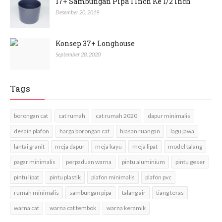
17+ Sambungan Pipa 1 Inch Ke 1/2 Inch
Desember 20, 2019
Konsep 37+ Longhouse
September 28, 2020
Tags
borongan cat
cat rumah
cat rumah 2020
dapur minimalis
desain plafon
harga borongan cat
hiasan ruangan
lagu jawa
lantai granit
meja dapur
meja kayu
meja lipat
model talang
pagar minimalis
perpaduan warna
pintu aluminium
pintu geser
pintu lipat
pintu plastik
plafon minimalis
plafon pvc
rumah minimalis
sambungan pipa
talang air
tiang teras
warna cat
warna cat tembok
warna keramik