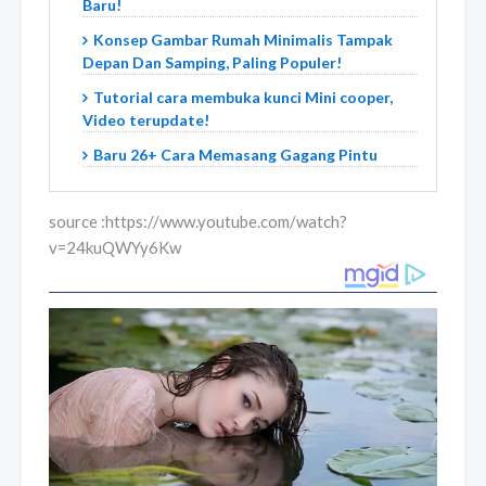
Baru!
Konsep Gambar Rumah Minimalis Tampak
Depan Dan Samping, Paling Populer!
Tutorial cara membuka kunci Mini cooper,
Video terupdate!
Baru 26+ Cara Memasang Gagang Pintu
source :https://www.youtube.com/watch?
v=24kuQWYy6Kw