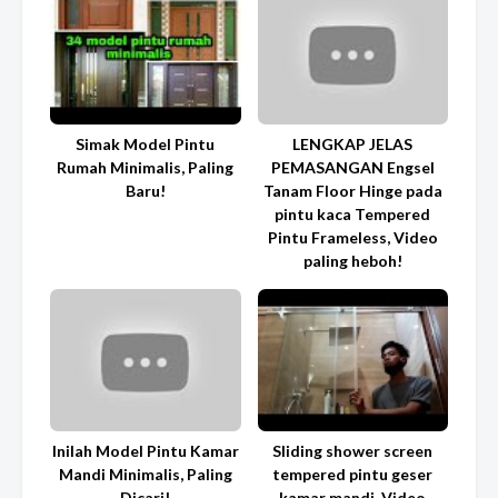
Simak Model Pintu
LENGKAP JELAS
Rumah Minimalis, Paling
PEMASANGAN Engsel
Baru!
Tanam Floor Hinge pada
pintu kaca Tempered
Pintu Frameless, Video
paling heboh!
Inilah Model Pintu Kamar
Sliding shower screen
Mandi Minimalis, Paling
tempered pintu geser
Dicari!
kamar mandi, Video